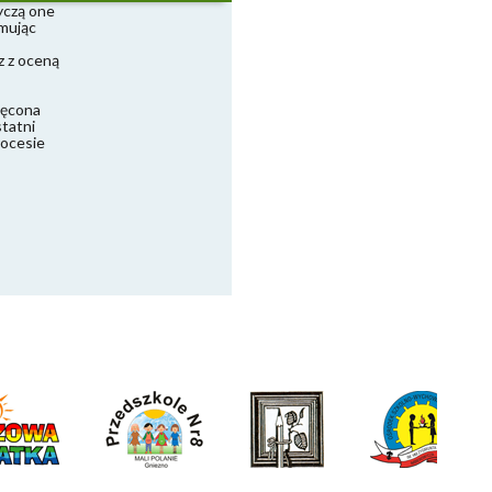
yczą one
jmując
z z oceną
ięcona
tatni
ocesie