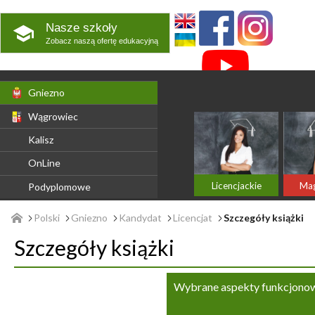
Nasze szkoły
Zobacz naszą ofertę edukacyjną
Gniezno
Wągrowiec
Kalisz
OnLine
Licencjackie
Mag
Podyplomowe
Polski
Gniezno
Kandydat
Licencjat
Szczegóły książki
Szczegóły książki
Wybrane aspekty funkcjonowa