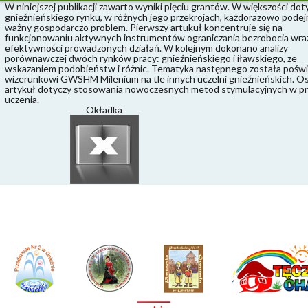
W niniejszej publikacji zawarto wyniki pięciu grantów. W większości dot
gnieźnieńskiego rynku, w różnych jego przekrojach, każdorazowo pode
ważny gospodarczo problem. Pierwszy artukuł koncentruje się na
funkcjonowaniu aktywnych instrumentów ograniczania bezrobocia wra
efektywności prowadzonych działań. W kolejnym dokonano analizy
porównawczej dwóch rynków pracy: gnieźnieńskiego i iławskiego, ze
wskazaniem podobieństw i różnic. Tematyka następnego została pośw
wizerunkowi GWSHM Milenium na tle innych uczelni gnieźnieńskich. Os
artykuł dotyczy stosowania nowoczesnych metod stymulacyjnych w pr
uczenia.
Okładka