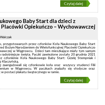
Czytaj dalej
ukowego Baby Start dla dzieci z
j Placówki Opiekuńczo – Wychowawczej
 Walczak
k, przygotowanych przez członków Koła Naukowego Baby Start
przed Bożym Narodzeniem do Wielofunkcyjnej Placówki Opiekuńczo
awczej w Wągrowcu. Dzieci tam mieszkające miały tym samym
 radośniejsze święta. Paczki zawiezione zostały 20 grudnia 2021
ez członkinie Koła Naukowego Baby Start: Gizelę Stempniak i
ę Klaczyńską.
ę zaangażowali się członkowie koła oraz wszyscy studenci Filii
enium w Wągrowcu.
W paczkach znalazły się słodycze oraz
 w postaci plakatu śwątecznego w ramie.
Czytaj dalej