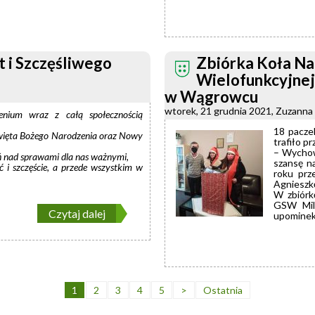
 i Szczęśliwego
Zbiórka Koła Na
Wielofunkcyjne
w Wągrowcu
wtorek, 21 grudnia 2021, Zuzanna
enium wraz z całą społecznością
18 pacze
ięta Bożego Narodzenia oraz Nowy
trafiło 
– Wychow
eń nad sprawami dla nas ważnymi,
szansę na
ć
i szczęście, a przede wszystkim w
roku prz
Agnieszk
W zbiórk
GSW Mil
Czytaj dalej
upominek
1
2
3
4
5
>
Ostatnia