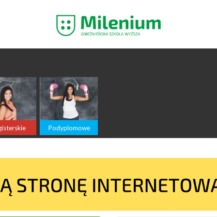
isterskie
Podyplomowe