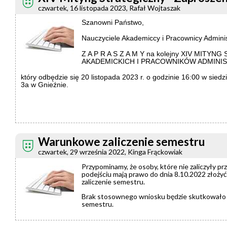
czwartek, 16 listopada 2023, Rafał Wojtaszak
Szanowni Państwo,
Nauczyciele Akademiccy i Pracownicy Admini
Z A P R A S Z A M Y na kolejny XIV MITY
AKADEMICKICH I PRACOWNIKÓW ADMINI
który odbędzie się 20 listopada 2023 r. o godzinie 16:00 w siedzi
3a w Gnieźnie.
Warunkowe zaliczenie semestru
czwartek, 29 września 2022, Kinga Frąckowiak
Przypominamy, że osoby, które nie zaliczyły p
podejściu mają prawo do dnia 8.10.2022 złoż
zaliczenie semestru.
Brak stosownego wniosku będzie skutkowało
semestru.