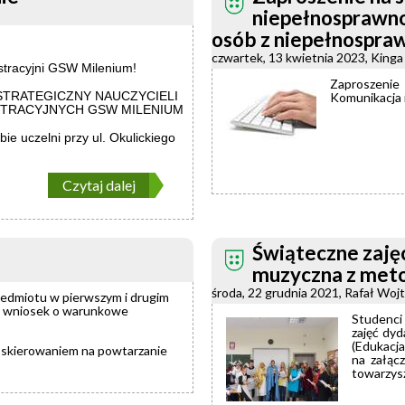
niepełnosprawno
osób z niepełnospraw
czwartek, 13 kwietnia 2023, Kinga
stracyjni GSW Milenium!
Zaproszenie
NG STRATEGICZNY NAUCZYCIELI
Komunikacja 
STRACYJNYCH GSW MILENIUM
bie uczelni przy ul. Okulickiego
Czytaj dalej
Świąteczne zaję
muzyczna z met
środa, 22 grudnia 2021, Rafał Woj
rzedmiotu w pierwszym i drugim
yć wniosek o warunkowe
Studenci
zajęć dy
(Edukacja
 skierowaniem na powtarzanie
na załącz
towarzys