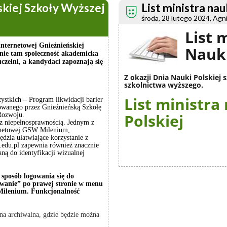
kiej Szkoły Wyższej
List ministra nau
środa, 28 lutego 2024, Agn
List 
nternetowej Gnieźnieńskiej
Nauki
śnie tam społeczność akademicka
uczelni, a kandydaci zapoznają się
Z okazji Dnia Nauki Polskiej 
szkolnictwa wyższego.
List ministra
ystkich – Program likwidacji barier
cowanego przez Gnieźnieńską Szkołę
Polskiej
Rozwoju.
 z niepełnosprawnością. Jednym z
ernetowej GSW Milenium,
dzia ułatwiające korzystanie z
edu.pl zapewnia również znacznie
aną do identyfikacji wizualnej
sposób logowania się do
owanie” po prawej stronie w menu
 Milenium. Funkcjonalność
rona archiwalna, gdzie będzie można