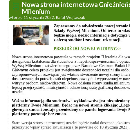
Nowa strona internetowa Gnieźnieńs
Milenium
wtorek, 11 stycznia 2022, Rafał Wojtaszak
Zapraszamy do odwiedzenia nowej stronie i
Szkoły Wyższej Milenium. Od teraz to wła
będzie mogła śledzić informacje dotyczące 
z ofertą studiów i zasadami rekrutacji.
PRZEJDŹ DO NOWEJ WITRYNY>>
Nowa strona internetowa powstała w ramach projektu "Uczelnia dla wsz
dostępności kształcenia dla studentów z niepełnosprawnościami", opra
Wyższą Milenium i zatwierdzonego przez Narodowe Centrum Badań i 
Głównym celem projektu jest zwiększenie dostępności uczelni dla osób
zaproponowanych rozwiązań jest właśnie stworzenie nowej strony int
dostosowanej do potrzeb osób niepełnosprawnych i wyposażonej w narzę
witryny osobom niedowidzącym. Nowa odsłona strony studia.milenium.
lepszą przejrzystość, intuicyjność i odnowioną szatę graficzną dostosow
uczelni.
Ważną informacją dla studentów i wykładowców jest niezmieniony 
platformy Twoje Milenium. Będąc na nowej stronie klikając „Log
głównym student zostaje przeniesiony do panelu logowania Twoje
platformy pozostaje bez zmian.
Stara wersja strony internetowej uczelni będzie nadal dostępna jako st
przeczytać wpisy sprzed aktualizacji ( te powstałe do 10 stycznia 2021).