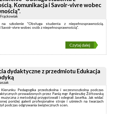
ścią. Komunikacja i Savoir-vivre wobec
nością".
 Frąckowiak
 na szkolenie "Obsługa studenta z niepełnosprawnością.
i Savoir-vivre wobec osób z niepełnosprawnością".
Czytaj dalej
cia dydaktyczne z przedmiotu Edukacja
odyką
taszak
 Kierunku Pedagogika przedszkolna i wczesnoszkolna podczas
daktycznych prowadzonych przez Panią mgr Agnieszkę Żółtowską
 muzyczna z metodyką) przygotowali i odegrali Jasełka. Jak widać
onej poniżej galerii profesjonalne stroje i uśmiech na twarzach
zył podczas odgrywania świątecznych scen.